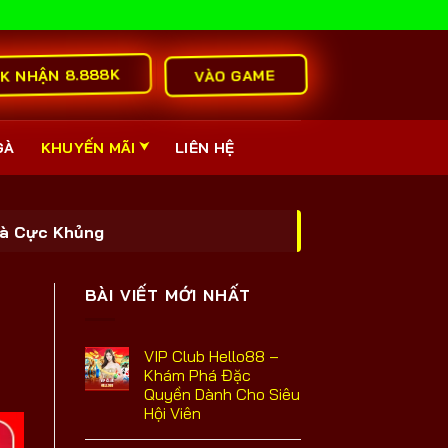
K NHẬN 8.888K
VÀO GAME
GÀ
KHUYẾN MÃI
LIÊN HỆ
uà Cực Khủng
BÀI VIẾT MỚI NHẤT
VIP Club Hello88 –
Khám Phá Đặc
Quyền Dành Cho Siêu
Hội Viên