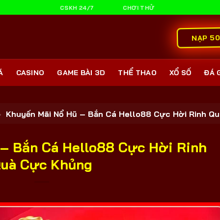
CSKH 24/7
CHƠI THỬ
NẠP 50
Á
CASINO
GAME BÀI 3D
THỂ THAO
XỔ SỐ
ĐÁ 
»
Khuyến Mãi Nổ Hũ – Bắn Cá Hello88 Cực Hời Rinh Q
– Bắn Cá Hello88 Cực Hời Rinh
uà Cực Khủng