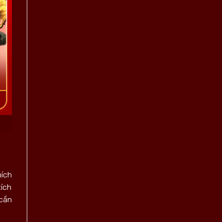
hích
tích
 cần