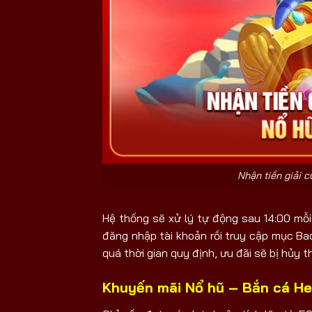
Nhận tiền giải 
Hệ thống sẽ xử lý tự động sau 14:00 mỗi
đăng nhập tài khoản rồi truy cập mục Bao
quá thời gian quy định, ưu đãi sẽ bị hủy 
Khuyến mãi Nổ hũ – Bắn cá He