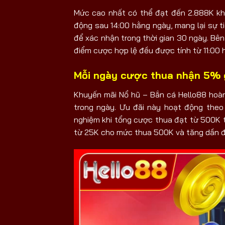
Mức cao nhất có thể đạt đến 2.888K khi
động sau 14:00 hằng ngày, mang lại sự ti
để xác nhận trong thời gian 30 ngày. Bên
điểm cược hợp lệ đều được tính từ 11:00 
Mỗi ngày cược thua nhận 5% g
Khuyến mãi Nổ hũ – Bắn cá Hello88 hoàn
trong ngày. Ưu đãi này hoạt động theo 
nghiệm khi tổng cược thua đạt từ 500K t
từ 25K cho mức thua 500K và tăng dần đ