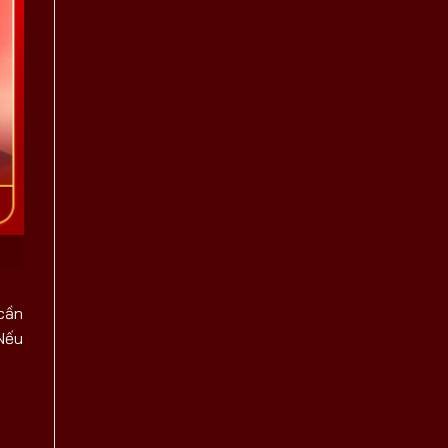
 cần
 Nếu