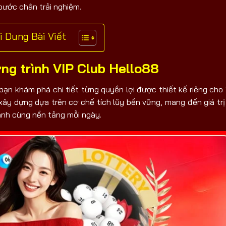
bước chân trải nghiệm.
i Dung Bài Viết
ơng trình VIP Club Hello88
c bạn khám phá chi tiết từng quyền lợi được thiết kế riêng cho 
ây dựng dựa trên cơ chế tích lũy bền vững, mang đến giá trị
ành cùng nền tảng mỗi ngày.