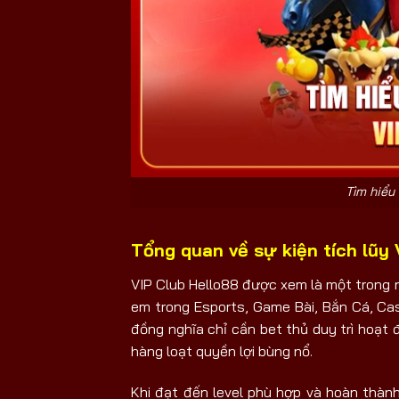
Tìm hiểu 
Tổng quan về sự kiện tích lũy 
VIP Club Hello88 được xem là một trong n
em trong Esports, Game Bài, Bắn Cá, Cas
đồng nghĩa chỉ cần bet thủ duy trì hoạt
hàng loạt quyền lợi bùng nổ.
Khi đạt đến level phù hợp và hoàn thàn