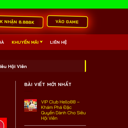
K NHẬN 8.888K
VÀO GAME
GÀ
KHUYẾN MÃI
LIÊN HỆ
êu Hội Viên
BÀI VIẾT MỚI NHẤT
VIP Club Hello88 –
Khám Phá Đặc
Quyền Dành Cho Siêu
Hội Viên