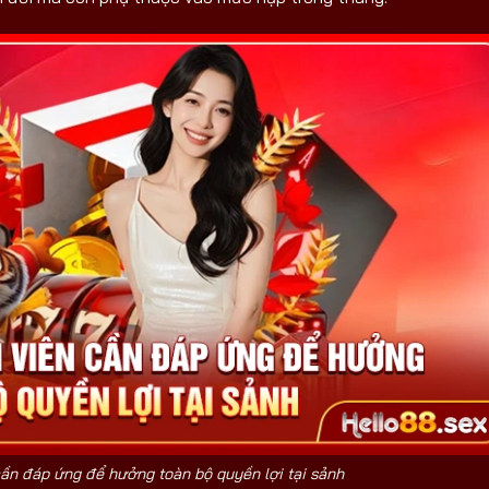
cần đáp ứng để hưởng toàn bộ quyền lợi tại sảnh