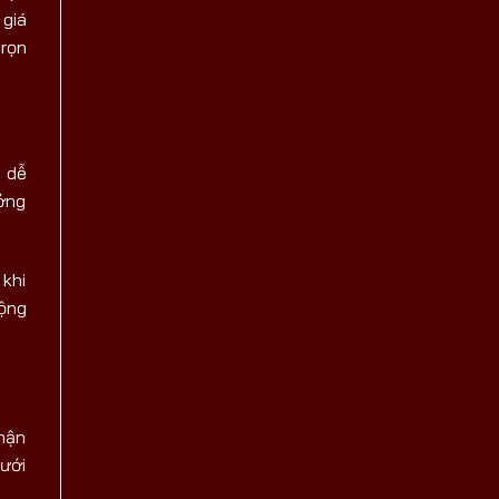
giá
trọn
i dễ
ưởng
 khi
cộng
nhận
dưới