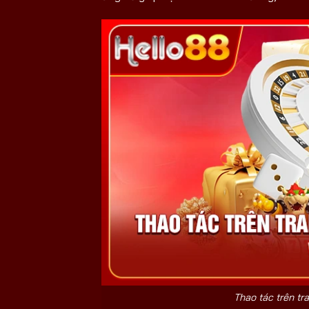
Thao tác trên tr