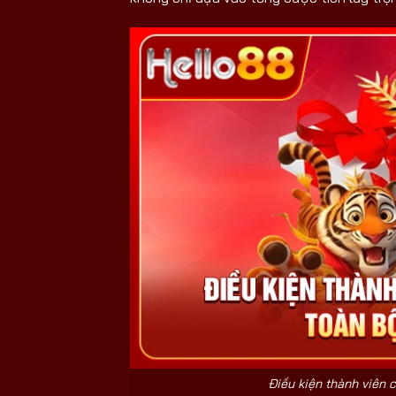
Điều kiện thành viên 