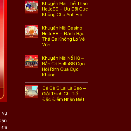
Khuyến Mãi Thể Thao
Hello88 – Ưu Đãi Cực
Khủng Cho Anh Em
Khuyến Mãi Casino
Hello88 – Đánh Bạc
Thả Ga Không Lo Về
Vốn
Khuyến Mãi Nổ Hũ –
Bắn Cá Hello88 Cực
Hời Rinh Quà Cực
Khủng
Đá Gà 5 Lai Là Sao –
Giải Thích Chi Tiết
Đặc Điểm Nhận Biết
h vụ
 bạn
đãi