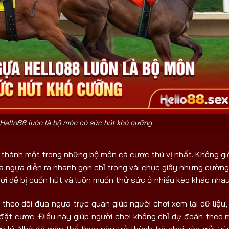
Hello88 luôn là bộ môn có sức hút khó cưỡng
 thành một trong những bộ môn cá cược thú vị nhất. Không g
ua ngựa diễn ra nhanh gọn chỉ trong vài chục giây nhưng cườn
hơi dễ bị cuốn hút và luôn muốn thử sức ở nhiều kèo khác nhau
 theo dõi đua ngựa trực quan giúp người chơi xem lại dữ liệu,
 đặt cược. Điều này giúp người chơi không chỉ dự đoán theo
lý. Nhờ đó môn thể thao này trở thành trò chơi vừa giải trí