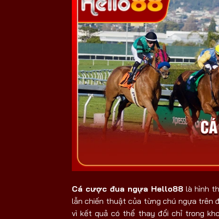
Cá cược đua ngựa Hello88
là hình t
lẫn chiến thuật của từng chú ngựa trên đ
vì kết quả có thể thay đổi chỉ trong k