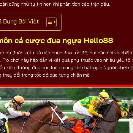
cận cũng như tự tin hơn khi phân tích các trận đấu.
i Dung Bài Viết
ộ môn cá cược đua ngựa Hello88
ức dự đoán kết quả các cuộc đua tốc độ, nơi các nài và chiế
 Trò chơi này hấp dẫn vì kết quả phụ thuộc vào nhiều yếu tố
iều kiện đường đua nên luôn mang tính bất ngờ. Người chơi s
ng thay đổi trong tốc độ của từng chiến mã.