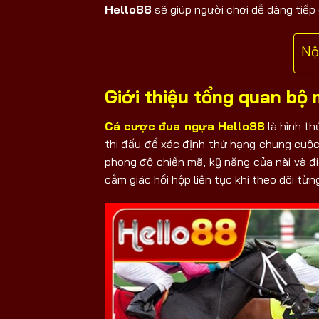
Hello88
sẽ giúp người chơi dễ dàng tiếp 
Nộ
Giới thiệu tổng quan b
Cá cược đua ngựa Hello88
là hình th
thi đấu để xác định thứ hạng chung cuộc.
phong độ chiến mã, kỹ năng của nài và đ
cảm giác hồi hộp liên tục khi theo dõi từ