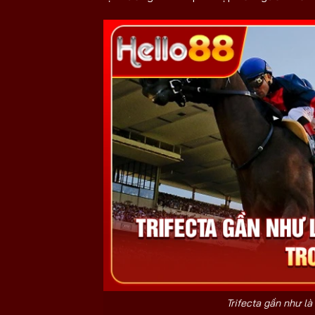
Trifecta gần như là