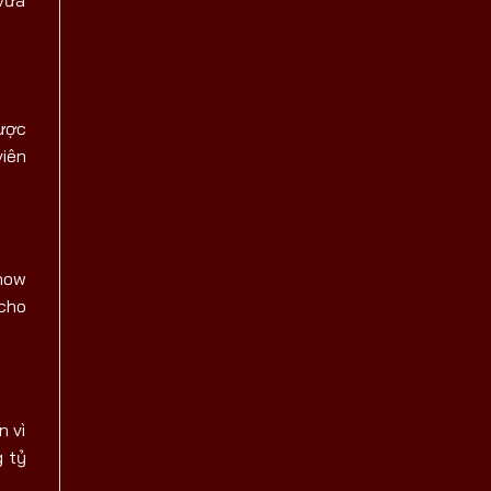
cược
viên
Show
 cho
n vì
g tỷ