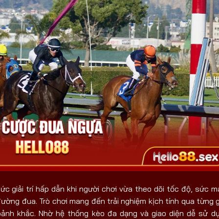
hức giải trí hấp dẫn khi người chơi vừa theo dõi tốc độ, sức 
ường đua. Trò chơi mang đến trải nghiệm kịch tính qua từng 
hoảnh khắc. Nhờ hệ thống kèo đa dạng và giao diện dễ sử d