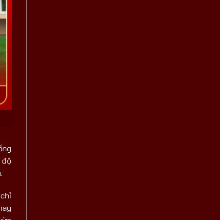
iống
g độ
.
 chỉ
 may
 vừa