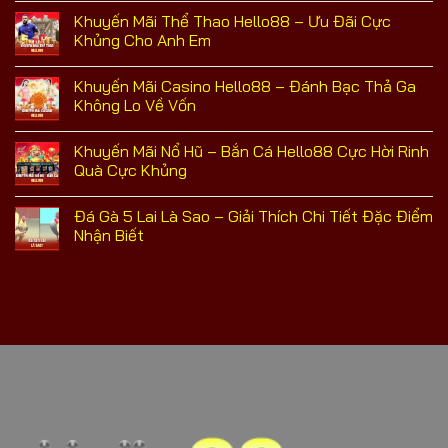
Khuyến Mãi Thể Thao Hello88 – Ưu Đãi Cực
Khủng Cho Anh Em
Khuyến Mãi Casino Hello88 – Đánh Bạc Thả Ga
Không Lo Về Vốn
Khuyến Mãi Nổ Hũ – Bắn Cá Hello88 Cực Hời Rinh
Quà Cực Khủng
Đá Gà 5 Lai Là Sao – Giải Thích Chi Tiết Đặc Điểm
Nhận Biết