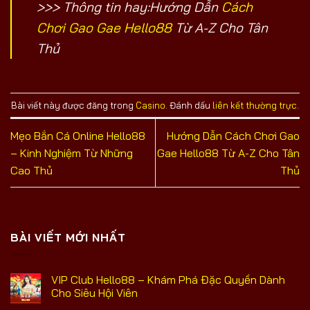
>>> Thông tin hay:Hướng Dẫn
Cách
Chơi Gao Gae Hello88
Từ A-Z Cho Tân
Thủ
Bài viết này được đăng trong
Casino
. Đánh dấu
liên kết thường trực
.
Mẹo Bắn Cá Online Hello88
Hướng Dẫn Cách Chơi Gao
– Kinh Nghiệm Từ Những
Gae Hello88 Từ A-Z Cho Tân
Cao Thủ
Thủ
BÀI VIẾT MỚI NHẤT
VIP Club Hello88 – Khám Phá Đặc Quyền Dành
Cho Siêu Hội Viên