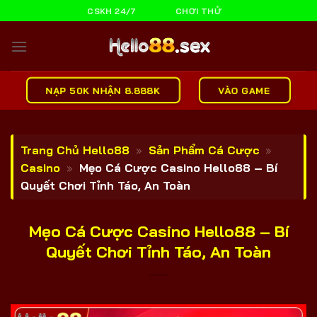
Bỏ
CSKH 24/7
CHƠI THỬ
qua
nội
dung
NẠP 50K NHẬN 8.888K
VÀO GAME
Trang Chủ Hello88
»
Sản Phẩm Cá Cược
»
Casino
»
Mẹo Cá Cược Casino Hello88 – Bí
Quyết Chơi Tỉnh Táo, An Toàn
Mẹo Cá Cược Casino Hello88 – Bí
Quyết Chơi Tỉnh Táo, An Toàn