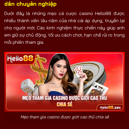
dân chuyên nghiệp
Dưới đây là những mẹo cá cược casino Hello88 được
nhiều thành viên lâu năm của nhà cái áp dụng, truyền lại
cho người mới. Các kinh nghiệm thực chiến này giúp anh
em giữ sự chủ động, tối ưu cách chơi, hạn chế rủi ro trong
mỗi phiên tham gia.
Mẹo tham gia casino được giới cao thủ chia sẻ